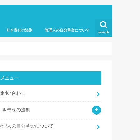
引き寄せの法則
管理人の自分革命について
search
引き寄せの法則と復縁
病気と引き寄せの法則
引き寄せの法則やり方
引き寄せライフ
お金と引き寄せの法則
人間関係と引き寄せの法則
FDC式 引き寄せコーチング
メニュー
お問い合わせ
引き寄せの法則
管理人の自分革命について